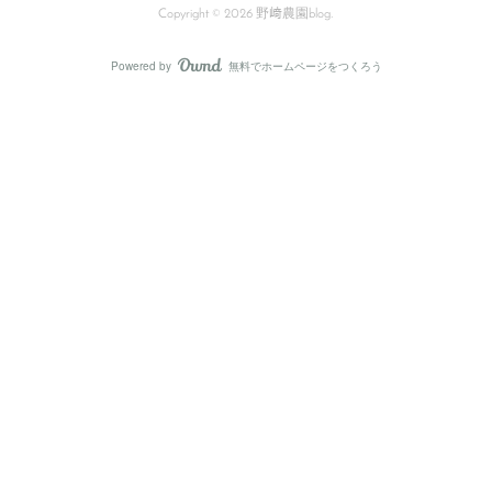
Copyright ©
2026
野﨑農園blog
.
Powered by
無料でホームページをつくろう
AmebaOwnd
フォロー